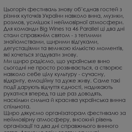
Цьогоріч фестиваль знову об’єднав гостей з
різних куточків України навколо вина, музики,
розмов, усмішок і неймовірної атмосфери.
Для команди Big Wines та 46 Parallel ці два дні
стали справжнім святом - з теплими
знайомствами, щирими відгуками,
дегустаціями та великою кількістю моментів,
які хочеться згадувати знову.
Ми щиро радіємо, що українське вино
сьогодні не просто розвивається, а створює
навколо себе цілу культуру - сучасну,
відкриту, емоційну та дуже живу. Саме такі
події дарують відчуття єдності, надихають
рухатися вперед та ще раз доводять,
наскільки сильна й красива українська винна
спільнота.
Щиро дякуємо організаторам фестивалю за
неймовірну атмосферу, високий рівень
організації та два дні справжнього винного